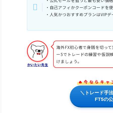
・公式セールを狙うと最も安い価
・自己アフィかクーポンコードを
・人気かつおすすめプランはVIPデ
海外FX初心者で身銭を切っ
ー5でトレードの練習や仮説
けましょう。
かいたい先生
🔥 今 な ら キ ャ 
＼トレード手
FT5の