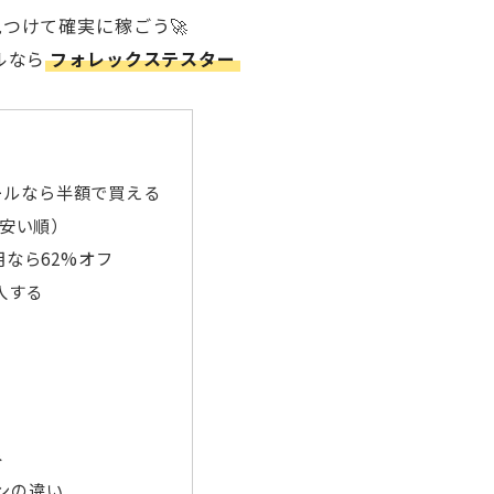
見つけて確実に稼ごう🚀
ルなら
フォレックステスター
ールなら半額で買える
安い順）
なら62%オフ
入する
み
ンの違い