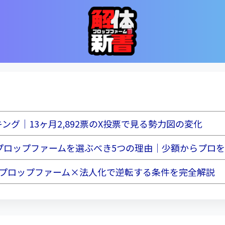
グ｜13ヶ月2,892票のX投票で見る勢力図の変化
がプロップファームを選ぶべき5つの理由｜少額からプロ
？プロップファーム×法人化で逆転する条件を完全解説