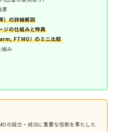
結果
6弾）の詳細解説
テージの仕組みと特典
ipFarm, FTMO）のミニ比較
仕組み
MOの設立・成功に重要な役割を果たした