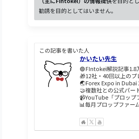
（主にFintokei）の情報提供
を目的と
勧誘を目的としてはいません。
この記事を書いた人
かいたい先生
🟣FIntokei解説記事1.
🎁12社・40回以上の
🌏Forex Expo in Duba
🤝複数社との公式パー
📹YouTube「プロ
📊毎月プロップファー