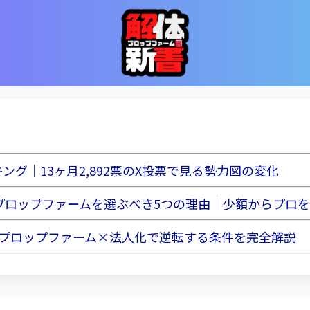
グ｜13ヶ月2,892票のX投票で見る勢力図の変化
がプロップファームを選ぶべき5つの理由｜少額からプロ
？プロップファーム×法人化で逆転する条件を完全解説