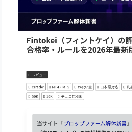
Fintokei（フィントケイ
合格率・ルールを2026年最
レビュー
cTrader
MT4・MT5
お祝い金
日本語対応
利
50K
10K
チェコ共和国
当サイト「
プロップファーム解体新書
」