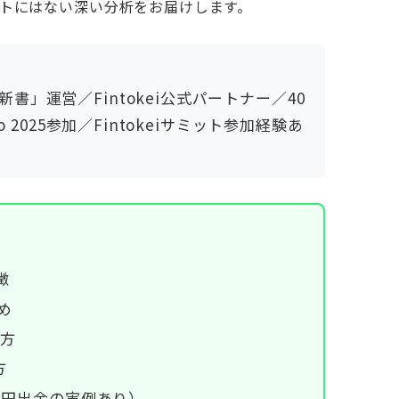
トにはない深い分析をお届けします。
」運営／Fintokei公式パートナー／40
 2025参加／Fintokeiサミット参加経験あ
徴
め
び方
方
万円出金の実例あり）